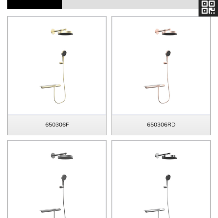
650306F
650306RD